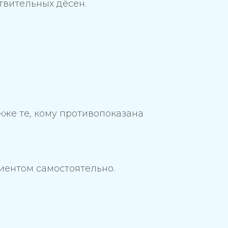
твительных дёсен.
кже те, кому противопоказана
иентом самостоятельно.