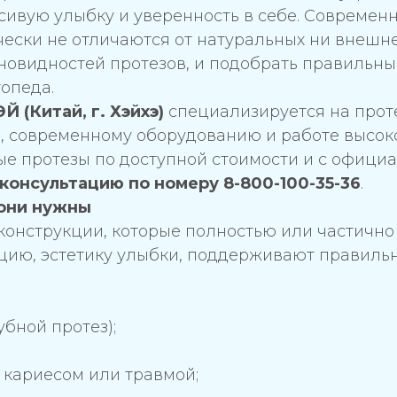
ивую улыбку и уверенность в себе. Современ
чески не отличаются от натуральных ни внешне
новидностей протезов, и подобрать правильны
опеда.
 (Китай, г. Хэйхэ)
специализируется на прот
и, современному оборудованию и работе высо
е протезы по доступной стоимости и с официа
консультацию по номеру 8-800-100-35-36
.
 они нужны
 конструкции, которые полностью или частичн
цию, эстетику улыбки, поддерживают правиль
убной протез);
 кариесом или травмой;