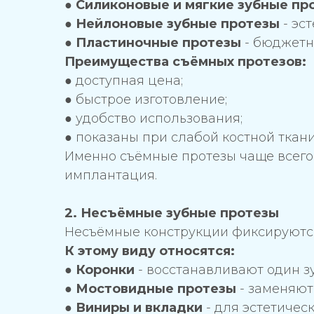
●
Силиконовые и мягкие зубные пр
●
Нейлоновые зубные протезы
- эс
●
Пластиночные протезы
- бюджетн
Преимущества съёмных протезов:
● доступная цена;
● быстрое изготовление;
● удобство использования;
● показаны при слабой костной ткани
Именно съёмные протезы чаще всего 
имплантация.
2. Несъёмные зубные протезы
Несъёмные конструкции фиксируются
К этому виду относятся:
●
Коронки
- восстанавливают один зу
●
Мостовидные протезы
- заменяют
●
Виниры и вкладки
- для эстетичес